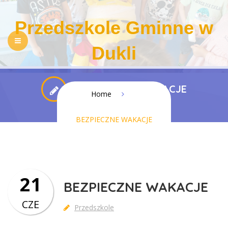
Przedszkole Gminne w
Dukli
NASZE PRZEDSZKOLE
REKRUTACJA
BEZPIECZNE WAKACJE
Home
PEDAGOGIZACJA RODZICÓW
DLA RODZICÓW
BEZPIECZNE WAKACJE
REGULAMINY
KONTAKT
BIP
RODO
DOSTĘPNOŚĆ
21
BEZPIECZNE WAKACJE
CZE
Przedszkole