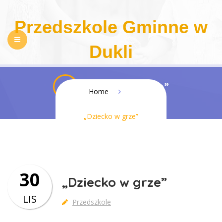
Przedszkole Gminne w
Dukli
NASZE PRZEDSZKOLE
REKRUTACJA
„Dziecko w grze”
Home
PEDAGOGIZACJA RODZICÓW
DLA RODZICÓW
„Dziecko w grze”
REGULAMINY
KONTAKT
BIP
RODO
DOSTĘPNOŚĆ
30
„Dziecko w grze”
LIS
Przedszkole