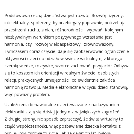
Podstawową cechą dzieciństwa jest rozwój. Rozwój fizyczny,
intelektualny, społeczny, by przebiegały poprawnie, potrzebują
przestrzeni, ruchu, zmian, różnorodności i wyzwań. Kolejnym
niezbywalnym warunkiem pozytywnego wzrastania jest
harmonia, czyli rozwój wieloaspektowy i zrównoważony.
Tymczasem coraz częściej daje się zaobserwować ograniczenie
aktywności dzieci do udziału w świecie wirtualnym, z którego
czerpią wiedzę, rozrywkę, wzorce zachowań, przyjaciół. Odbywa
się to kosztem ich orientacji w realnym świecie, osobistych
relacji, praktycznych umiejętności, co ewidentnie zakłóca
harmonię rozwoju. Media elektroniczne w życiu dzieci stanowią,
więc poważny problem.
Uzależnienia behawioralne dzieci związane z nadużywaniem
elektroniki stają się dzisiaj jednym z największych zagrożeń.
Z drugiej strony, nie sposób zaprzeczyć, że świat wirtualny to
część współczesności, więc pozbawianie dziecka kontaktu z
nim, w imię zdrowego życia, jak za dawnych lat, byłoby