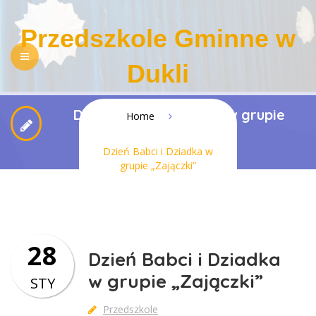
Przedszkole Gminne w
Dukli
NASZE PRZEDSZKOLE
Dzień Babci i Dziadka w grupie
REKRUTACJA
Home
„Zajączki”
PEDAGOGIZACJA RODZICÓW
DLA RODZICÓW
Dzień Babci i Dziadka w
grupie „Zajączki”
REGULAMINY
KONTAKT
BIP
RODO
DOSTĘPNOŚĆ
28
Dzień Babci i Dziadka
w grupie „Zajączki”
STY
Przedszkole