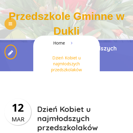
Przedszkole Gminne w
Dukli
Home
NASZE PRZEDSZKOLE
Dzień Kobiet u najmłodszych
REKRUTACJA
przedszkolaków
Dzień Kobiet u
PEDAGOGIZACJA RODZICÓW
DLA RODZICÓW
najmłodszych
przedszkolaków
REGULAMINY
KONTAKT
BIP
RODO
DOSTĘPNOŚĆ
12
Dzień Kobiet u
najmłodszych
MAR
przedszkolaków