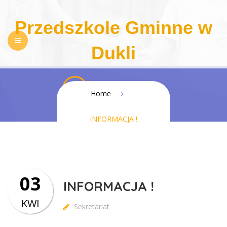
Przedszkole Gminne w
Dukli
NASZE PRZEDSZKOLE
REKRUTACJA
INFORMACJA !
Home
PEDAGOGIZACJA RODZICÓW
DLA RODZICÓW
INFORMACJA !
REGULAMINY
KONTAKT
BIP
RODO
DOSTĘPNOŚĆ
03
INFORMACJA !
KWI
Sekretariat