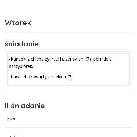
Wtorek
śniadanie
-Kanapki z chleba żyt.raz(1), ser salami(7), pomidor,
szczypiorek.
-Kawa zbożowa(1) z mlekiem(7).
II śniadanie
Kiwi