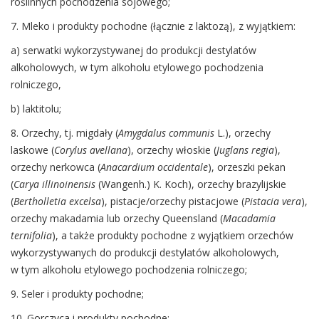
roślinnych pochodzenia sojowego;
7. Mleko i produkty pochodne (łącznie z laktozą), z wyjątkiem:
a) serwatki wykorzystywanej do produkcji destylatów
alkoholowych, w tym alkoholu etylowego pochodzenia
rolniczego,
b) laktitolu;
8. Orzechy, tj. migdały (
Amygdalus communis
L.), orzechy
laskowe (
Corylus avellana
), orzechy włoskie (
Juglans regia
),
orzechy nerkowca (
Anacardium occidentale
), orzeszki pekan
(
Carya illinoinensis
(Wangenh.) K. Koch), orzechy brazylijskie
(
Bertholletia excelsa
), pistacje/orzechy pistacjowe (
Pistacia vera
),
orzechy makadamia lub orzechy Queensland (
Macadamia
ternifolia
), a także produkty pochodne z wyjątkiem orzechów
wykorzystywanych do produkcji destylatów alkoholowych,
w tym alkoholu etylowego pochodzenia rolniczego;
9. Seler i produkty pochodne;
10. Gorczyca i produkty pochodne;