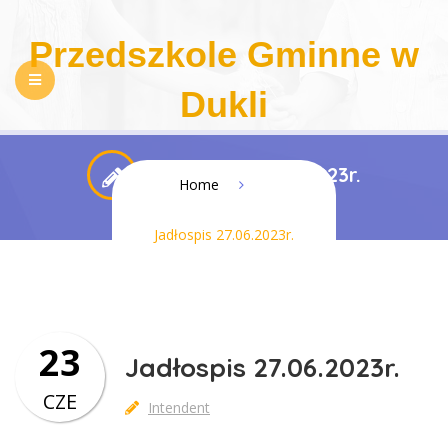
Przedszkole Gminne w
Dukli
NASZE PRZEDSZKOLE
REKRUTACJA
Jadłospis 27.06.2023r.
Home
PEDAGOGIZACJA RODZICÓW
DLA RODZICÓW
Jadłospis 27.06.2023r.
REGULAMINY
KONTAKT
BIP
RODO
DOSTĘPNOŚĆ
23
Jadłospis 27.06.2023r.
CZE
Intendent