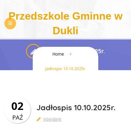
Przedszkole Gminne w
Dukli
NASZE PRZEDSZKOLE
REKRUTACJA
Jadłospis 10.10.2025r.
Home
PEDAGOGIZACJA RODZICÓW
DLA RODZICÓW
Jadłospis 10.10.2025r.
REGULAMINY
KONTAKT
BIP
RODO
DOSTĘPNOŚĆ
02
Jadłospis 10.10.2025r.
PAŹ
Intendent