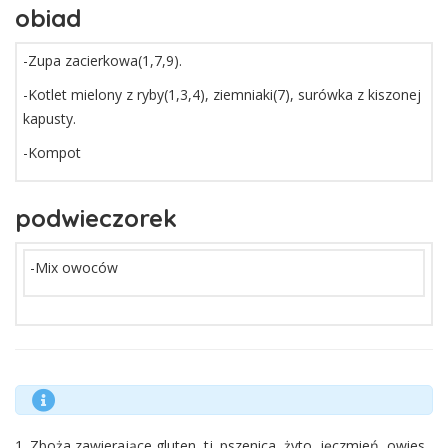
obiad
-Zupa zacierkowa(1,7,9).
-Kotlet mielony z ryby(1,3,4), ziemniaki(7), surówka z kiszonej
kapusty.
-Kompot
podwieczorek
-Mix owoców
1. Zboża zawierające gluten, tj. pszenica, żyto, jęczmień, owies,