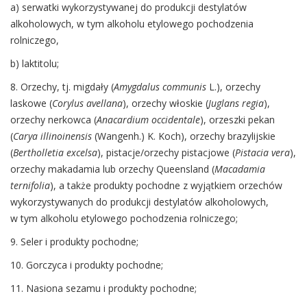
a) serwatki wykorzystywanej do produkcji destylatów
alkoholowych, w tym alkoholu etylowego pochodzenia
rolniczego,
b) laktitolu;
8. Orzechy, tj. migdały (
Amygdalus communis
L.), orzechy
laskowe (
Corylus avellana
), orzechy włoskie (
Juglans regia
),
orzechy nerkowca (
Anacardium occidentale
), orzeszki pekan
(
Carya illinoinensis
(Wangenh.) K. Koch), orzechy brazylijskie
(
Bertholletia excelsa
), pistacje/orzechy pistacjowe (
Pistacia vera
),
orzechy makadamia lub orzechy Queensland (
Macadamia
ternifolia
), a także produkty pochodne z wyjątkiem orzechów
wykorzystywanych do produkcji destylatów alkoholowych,
w tym alkoholu etylowego pochodzenia rolniczego;
9. Seler i produkty pochodne;
10. Gorczyca i produkty pochodne;
11. Nasiona sezamu i produkty pochodne;