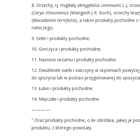
8. Orzechy, tj. migdały (
Amygdalus communis
L.), orz
(
Carya illinoinensis
(Wangenh.) K. Koch), orzechy brazyl
(
Macadamia ternifolia
), a także produkty pochodne 
rolniczego;
9. Seler i produkty pochodne;
10. Gorczyca i produkty pochodne;
11. Nasiona sezamu i produkty pochodne;
12. Dwutlenek siarki i siarczyny w stężeniach powyże
do spożycia lub w postaci przygotowanej do spożycia
13. Łubin i produkty pochodne;
14. Mięczaki i produkty pochodne.
————
¹ Oraz produkty pochodne, o ile obróbka, jakiej je 
produktu, z którego powstały.