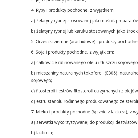
4. Ryby i produkty pochodne, z wyjątkiem:
a) żelatyny rybnej stosowanej jako nośnik preparató
b) żelatyny rybnej lub karuku stosowanych jako środki
5. Orzeszki ziemne (arachidowe) i produkty pochodne
6. Soja i produkty pochodne, z wyjątkiem:
a) całkowicie rafinowanego oleju i tłuszczu sojowego
b) mieszaniny naturalnych tokoferoli (E306), natural
sojowego;
c) fitosteroli i estrów fitosteroli otrzymanych z ole
d) estru stanolu roślinnego produkowanego ze sterol
7. Mleko i produkty pochodne (łącznie z laktozą), z w
a) serwatki wykorzystywanej do produkcji destylató
b) laktitolu;