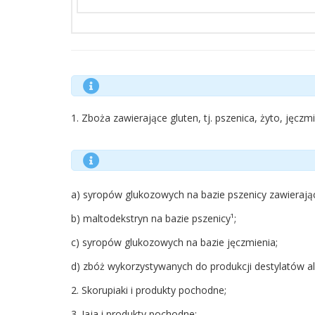
1. Zboża zawierające gluten, tj. pszenica, żyto, jęc
a) syropów glukozowych na bazie pszenicy zawierając
b) maltodekstryn na bazie pszenicy¹;
c) syropów glukozowych na bazie jęczmienia;
d) zbóż wykorzystywanych do produkcji destylatów a
2. Skorupiaki i produkty pochodne;
3. Jaja i produkty pochodne;