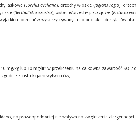
echy laskowe (
Corylus avellana
), orzechy włoskie (
Juglans regia
), orzec
ijskie (
Bertholletia excelsa
), pistacje/orzechy pistacjowe (
Pistacia ver
z wyjątkiem orzechów wykorzystywanych do produkcji destylatów alk
j 10 mg/kg lub 10 mg/litr w przeliczeniu na całkowitą zawartość SO 
 zgodnie z instrukcjami wytwórców;
poddano, najprawdopodobniej nie wpływa na zwiększenie alergenności,