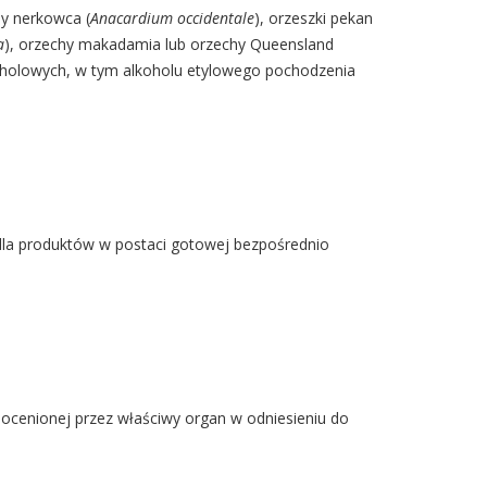
hy nerkowca (
Anacardium occidentale
), orzeszki pekan
a
), orzechy makadamia lub orzechy Queensland
oholowych, w tym alkoholu etylowego pochodzenia
2 dla produktów w postaci gotowej bezpośrednio
 ocenionej przez właściwy organ w odniesieniu do