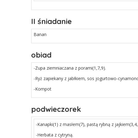
II śniadanie
Banan
obiad
-Zupa ziemniaczana z porami(1,7,9).
-Ryż zapiekany z jabłkiem, sos jogurtowo-cynamono
-Kompot
podwieczorek
-Kanapki(1) z masłem(7), pastą rybną z jajkiem(3,4,
-Herbata z cytryną.