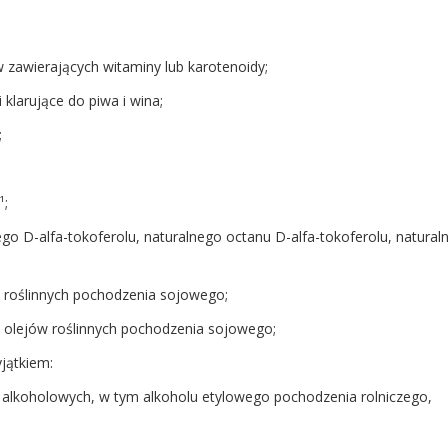
w zawierających witaminy lub karotenoidy;
 klarujące do piwa i wina;
;
¹;
nego D-alfa-tokoferolu, naturalnego octanu D-alfa-tokoferolu, natura
jów roślinnych pochodzenia sojowego;
i olejów roślinnych pochodzenia sojowego;
yjątkiem:
w alkoholowych, w tym alkoholu etylowego pochodzenia rolniczego,