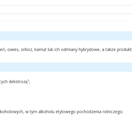
zmień, owies, orkisz, kamut lub ich odmiany hybrydowe, a także produk
ych dekstrozę¹;
lkoholowych, w tym alkoholu etylowego pochodzenia rolniczego;