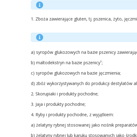
1. Zboża zawierające gluten, tj. pszenica, żyto, jęc
a) syropów glukozowych na bazie pszenicy zawierając
b) maltodekstryn na bazie pszenicy¹;
c) syropów glukozowych na bazie jęczmienia;
d) zbóż wykorzystywanych do produkcji destylatów a
2. Skorupiaki i produkty pochodne;
3. Jaja i produkty pochodne;
4. Ryby i produkty pochodne, z wyjątkiem:
a) żelatyny rybnej stosowanej jako nośnik preparató
b) żelatyny rybnej lub karuku stosowanych jako środki