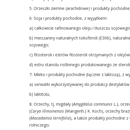
5. Orzeszki ziemne (arachidowe) i produkty pochodne
6. Soja i produkty pochodne, z wyjątkiem:
a) całkowicie rafinowanego oleju i tłuszczu sojowego
b) mieszaniny naturalnych tokoferoli (E306), natural
sojowego;
c) fitosteroli i estrów fitosteroli otrzymanych z ole
d) estru stanolu roślinnego produkowanego ze sterol
7. Mleko i produkty pochodne (łącznie z laktozą), z w
a) serwatki wykorzystywanej do produkcji destylató
b) laktitolu;
8. Orzechy, tj. migdały (
Amygdalus communis
L.), orz
(
Carya illinoinensis
(Wangenh.) K. Koch), orzechy brazyl
(
Macadamia ternifolia
), a także produkty pochodne 
rolniczego;