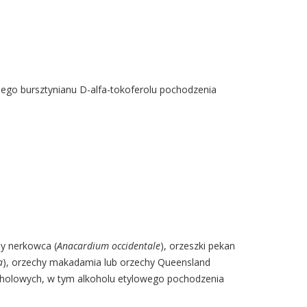
lnego bursztynianu D-alfa-tokoferolu pochodzenia
hy nerkowca (
Anacardium occidentale
), orzeszki pekan
a
), orzechy makadamia lub orzechy Queensland
oholowych, w tym alkoholu etylowego pochodzenia