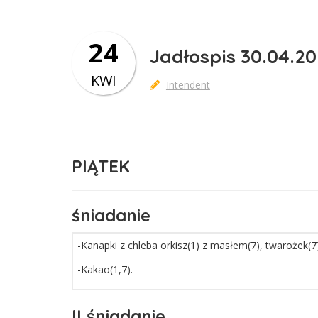
24
Jadłospis 30.04.20
KWI
Intendent
PIĄTEK
śniadanie
-Kanapki z chleba orkisz(1) z masłem(7), twarożek(7
-Kakao(1,7).
II śniadanie