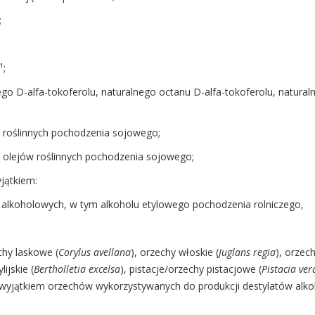
;
¹;
nego D-alfa-tokoferolu, naturalnego octanu D-alfa-tokoferolu, natura
jów roślinnych pochodzenia sojowego;
i olejów roślinnych pochodzenia sojowego;
yjątkiem:
w alkoholowych, w tym alkoholu etylowego pochodzenia rolniczego,
echy laskowe (
Corylus avellana
), orzechy włoskie (
Juglans regia
), orzec
ijskie (
Bertholletia excelsa
), pistacje/orzechy pistacjowe (
Pistacia ver
z wyjątkiem orzechów wykorzystywanych do produkcji destylatów alk