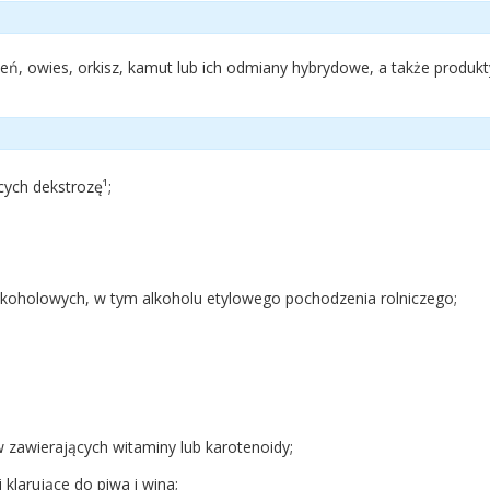
zmień, owies, orkisz, kamut lub ich odmiany hybrydowe, a także produk
ych dekstrozę¹;
lkoholowych, w tym alkoholu etylowego pochodzenia rolniczego;
w zawierających witaminy lub karotenoidy;
 klarujące do piwa i wina;