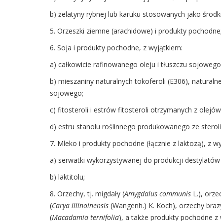
b) żelatyny rybnej lub karuku stosowanych jako środki
5. Orzeszki ziemne (arachidowe) i produkty pochodne
6. Soja i produkty pochodne, z wyjątkiem:
a) całkowicie rafinowanego oleju i tłuszczu sojowego
b) mieszaniny naturalnych tokoferoli (E306), natural
sojowego;
c) fitosteroli i estrów fitosteroli otrzymanych z ole
d) estru stanolu roślinnego produkowanego ze sterol
7. Mleko i produkty pochodne (łącznie z laktozą), z w
a) serwatki wykorzystywanej do produkcji destylató
b) laktitolu;
8. Orzechy, tj. migdały (
Amygdalus communis
L.), orz
(
Carya illinoinensis
(Wangenh.) K. Koch), orzechy brazyl
(
Macadamia ternifolia
), a także produkty pochodne 