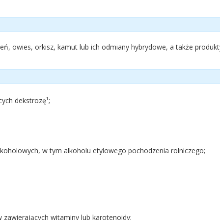
zmień, owies, orkisz, kamut lub ich odmiany hybrydowe, a także produk
ych dekstrozę¹;
lkoholowych, w tym alkoholu etylowego pochodzenia rolniczego;
w zawierających witaminy lub karotenoidy;