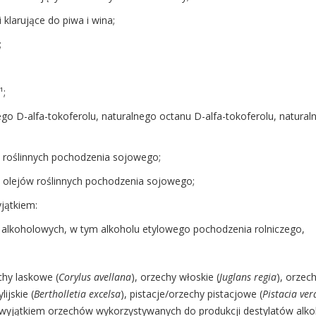
 klarujące do piwa i wina;
;
¹;
nego D-alfa-tokoferolu, naturalnego octanu D-alfa-tokoferolu, natura
jów roślinnych pochodzenia sojowego;
i olejów roślinnych pochodzenia sojowego;
yjątkiem:
w alkoholowych, w tym alkoholu etylowego pochodzenia rolniczego,
echy laskowe (
Corylus avellana
), orzechy włoskie (
Juglans regia
), orzec
ijskie (
Bertholletia excelsa
), pistacje/orzechy pistacjowe (
Pistacia ver
z wyjątkiem orzechów wykorzystywanych do produkcji destylatów alk