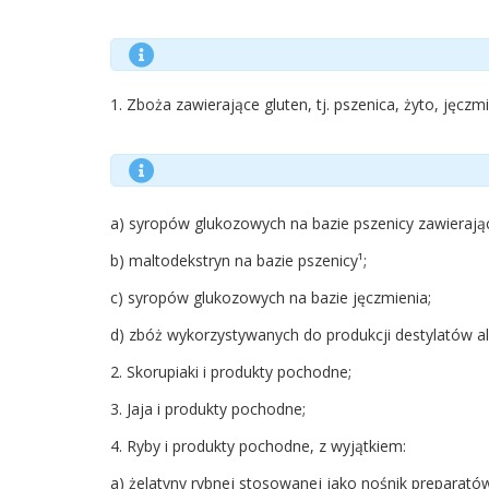
1. Zboża zawierające gluten, tj. pszenica, żyto, jęc
a) syropów glukozowych na bazie pszenicy zawierając
b) maltodekstryn na bazie pszenicy¹;
c) syropów glukozowych na bazie jęczmienia;
d) zbóż wykorzystywanych do produkcji destylatów a
2. Skorupiaki i produkty pochodne;
3. Jaja i produkty pochodne;
4. Ryby i produkty pochodne, z wyjątkiem:
a) żelatyny rybnej stosowanej jako nośnik preparató