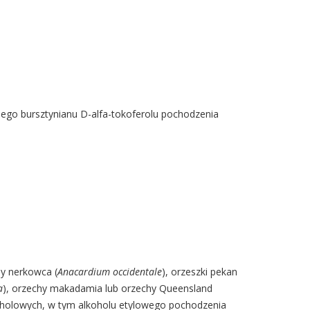
lnego bursztynianu D-alfa-tokoferolu pochodzenia
hy nerkowca (
Anacardium occidentale
), orzeszki pekan
a
), orzechy makadamia lub orzechy Queensland
oholowych, w tym alkoholu etylowego pochodzenia