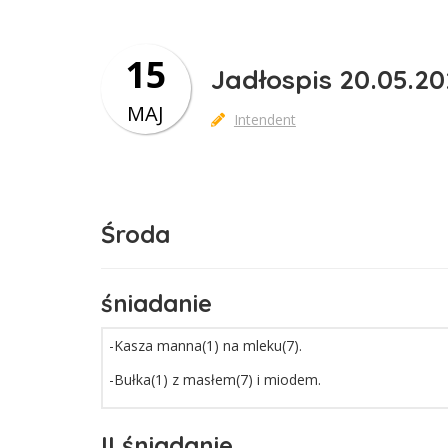
15
Jadłospis 20.05.20
MAJ
Intendent
Środa
śniadanie
-Kasza manna(1) na mleku(7).
-Bułka(1) z masłem(7) i miodem.
II śniadanie