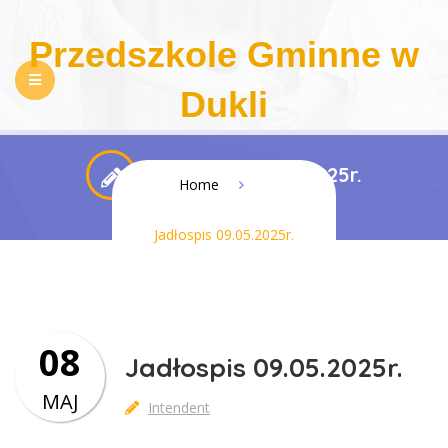
Przedszkole Gminne w
Dukli
NASZE PRZEDSZKOLE
REKRUTACJA
Jadłospis 09.05.2025r.
Home
PEDAGOGIZACJA RODZICÓW
DLA RODZICÓW
Jadłospis 09.05.2025r.
REGULAMINY
KONTAKT
BIP
RODO
DOSTĘPNOŚĆ
08
Jadłospis 09.05.2025r.
MAJ
Intendent