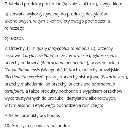
7. Mleko i produkty pochodne (łącznie z laktozą), z wyjątkiem:
a) serwatki wykorzystywanej do produkcji destylatów
alkoholowych, w tym alkoholu etylowego pochodzenia
rolniczego,
b) laktitolu;
8. Orzechy, tj. migdały (
Amygdalus communis
L.), orzechy
laskowe (
Corylus avellana
), orzechy włoskie (
Juglans regia
),
orzechy nerkowca (
Anacardium occidentale
), orzeszki pekan
(
Carya illinoinensis
(Wangenh.) K. Koch), orzechy brazylijskie
(
Bertholletia excelsa
), pistacje/orzechy pistacjowe (
Pistacia vera
),
orzechy makadamia lub orzechy Queensland (
Macadamia
ternifolia
), a także produkty pochodne z wyjątkiem orzechów
wykorzystywanych do produkcji destylatów alkoholowych,
w tym alkoholu etylowego pochodzenia rolniczego;
9. Seler i produkty pochodne;
10. Gorczyca i produkty pochodne;