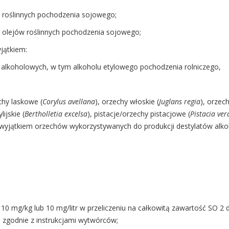
jów roślinnych pochodzenia sojowego;
i olejów roślinnych pochodzenia sojowego;
yjątkiem:
w alkoholowych, w tym alkoholu etylowego pochodzenia rolniczego,
echy laskowe (
Corylus avellana
), orzechy włoskie (
Juglans regia
), orzec
ijskie (
Bertholletia excelsa
), pistacje/orzechy pistacjowe (
Pistacia ver
z wyjątkiem orzechów wykorzystywanych do produkcji destylatów alk
j 10 mg/kg lub 10 mg/litr w przeliczeniu na całkowitą zawartość SO 
 zgodnie z instrukcjami wytwórców;