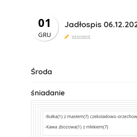
01
Jadłospis 06.12.202
GRU
Intendent
Środa
śniadanie
-Bułka(1) z masłem(7) czekoladowo-orzecho
-Kawa zbożowa(1) z mlekiem(7)