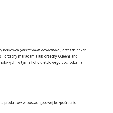
hy nerkowca (
Anacardium occidentale
), orzeszki pekan
a
), orzechy makadamia lub orzechy Queensland
oholowych, w tym alkoholu etylowego pochodzenia
2 dla produktów w postaci gotowej bezpośrednio