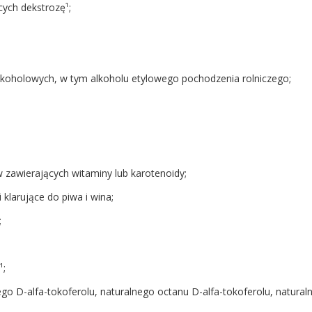
ych dekstrozę¹;
lkoholowych, w tym alkoholu etylowego pochodzenia rolniczego;
w zawierających witaminy lub karotenoidy;
 klarujące do piwa i wina;
;
¹;
nego D-alfa-tokoferolu, naturalnego octanu D-alfa-tokoferolu, natura