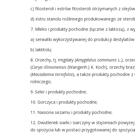
c) fitosteroli i estrów fitosteroli otrzymanych z ole
d) estru stanolu roślinnego produkowanego ze sterol
7. Mleko i produkty pochodne (łącznie z laktozą), z w
a) serwatki wykorzystywanej do produkcji destylató
b) laktitolu;
8. Orzechy, tj. migdały (
Amygdalus communis
L.), orz
(
Carya illinoinensis
(Wangenh.) K. Koch), orzechy brazyl
(
Macadamia ternifolia
), a także produkty pochodne 
rolniczego;
9. Seler i produkty pochodne;
10. Gorczyca i produkty pochodne;
11. Nasiona sezamu i produkty pochodne;
12. Dwutlenek siarki i siarczyny w stężeniach powyże
do spożycia lub w postaci przygotowanej do spożycia