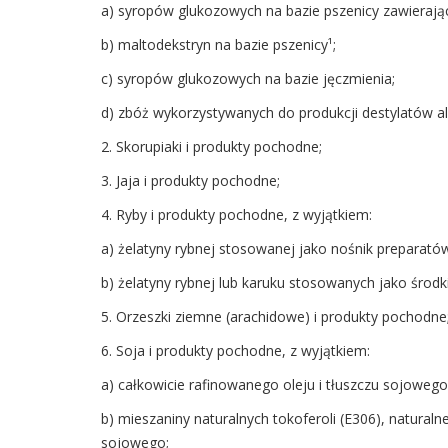
a) syropów glukozowych na bazie pszenicy zawierając
b) maltodekstryn na bazie pszenicy¹;
c) syropów glukozowych na bazie jęczmienia;
d) zbóż wykorzystywanych do produkcji destylatów a
2. Skorupiaki i produkty pochodne;
3. Jaja i produkty pochodne;
4. Ryby i produkty pochodne, z wyjątkiem:
a) żelatyny rybnej stosowanej jako nośnik preparató
b) żelatyny rybnej lub karuku stosowanych jako środki
5. Orzeszki ziemne (arachidowe) i produkty pochodne
6. Soja i produkty pochodne, z wyjątkiem:
a) całkowicie rafinowanego oleju i tłuszczu sojowego
b) mieszaniny naturalnych tokoferoli (E306), natural
sojowego;