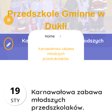
Przedszkole Gminne w
Dukli
Home
Karnawałowa zabawa młodszych
NASZE PRZEDSZKOLE
REKRUTACJA
przedszkolaków.
Karnawałowa zabawa
PEDAGOGIZACJA RODZICÓW
DLA RODZICÓW
młodszych
przedszkolaków.
REGULAMINY
KONTAKT
BIP
RODO
DOSTĘPNOŚĆ
19
Karnawałowa zabawa
młodszych
STY
przedszkolaków.