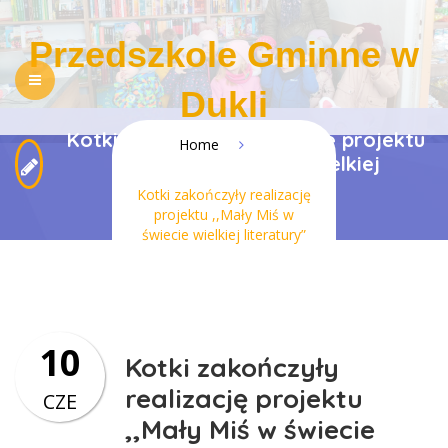
Przedszkole Gminne w
Dukli
Kotki zakończyły realizację projektu
Home
NASZE PRZEDSZKOLE
REKRUTACJA
,,Mały Miś w świecie wielkiej
literatury”
Kotki zakończyły realizację
PEDAGOGIZACJA RODZICÓW
DLA RODZICÓW
projektu ,,Mały Miś w
świecie wielkiej literatury”
REGULAMINY
KONTAKT
BIP
RODO
DOSTĘPNOŚĆ
10
Kotki zakończyły
realizację projektu
CZE
,,Mały Miś w świecie