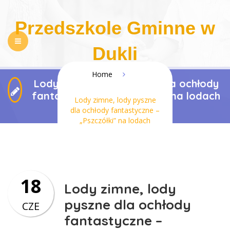
Przedszkole Gminne w
Dukli
Home
Lody zimne, lody pyszne dla ochłody
NASZE PRZEDSZKOLE
REKRUTACJA
fantastyczne – „Pszczółki” na lodach
Lody zimne, lody pyszne
PEDAGOGIZACJA RODZICÓW
DLA RODZICÓW
dla ochłody fantastyczne –
„Pszczółki” na lodach
REGULAMINY
KONTAKT
BIP
RODO
DOSTĘPNOŚĆ
18
Lody zimne, lody
pyszne dla ochłody
CZE
fantastyczne –