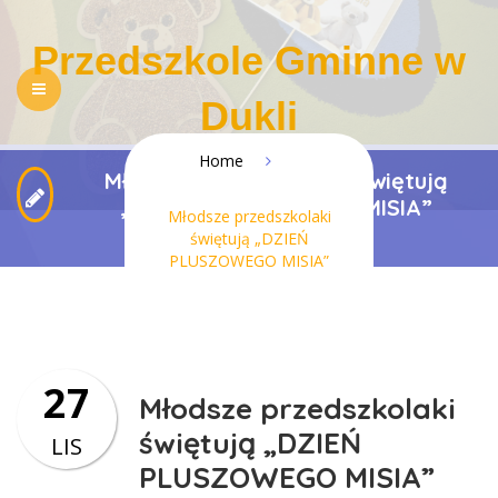
Przedszkole Gminne w
Dukli
Home
Młodsze przedszkolaki świętują
NASZE PRZEDSZKOLE
REKRUTACJA
„DZIEŃ PLUSZOWEGO MISIA”
Młodsze przedszkolaki
PEDAGOGIZACJA RODZICÓW
DLA RODZICÓW
świętują „DZIEŃ
PLUSZOWEGO MISIA”
REGULAMINY
KONTAKT
BIP
RODO
DOSTĘPNOŚĆ
27
Młodsze przedszkolaki
świętują „DZIEŃ
LIS
PLUSZOWEGO MISIA”