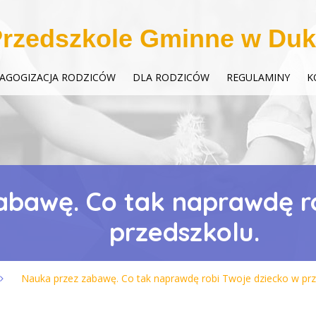
rzedszkole Gminne w Duk
AGOGIZACJA RODZICÓW
DLA RODZICÓW
REGULAMINY
K
abawę. Co tak naprawdę ro
przedszkolu.
Nauka przez zabawę. Co tak naprawdę robi Twoje dziecko w prz