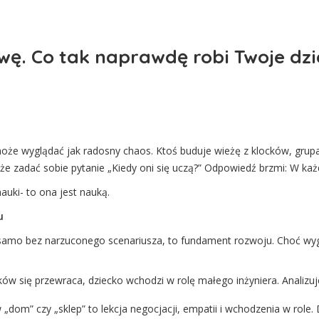
ę. Co tak naprawdę robi Twoje dzi
e wyglądać jak radosny chaos. Ktoś buduje wieżę z klocków, grupa d
że zadać sobie pytanie „Kiedy oni się uczą?” Odpowiedź brzmi: W każ
uki- to ona jest nauką.
u
e samo bez narzuconego scenariusza, to fundament rozwoju. Choć wyg
ków się przewraca, dziecko wchodzi w rolę małego inżyniera. Analizuje
„dom” czy „sklep” to lekcja negocjacji, empatii i wchodzenia w role. D