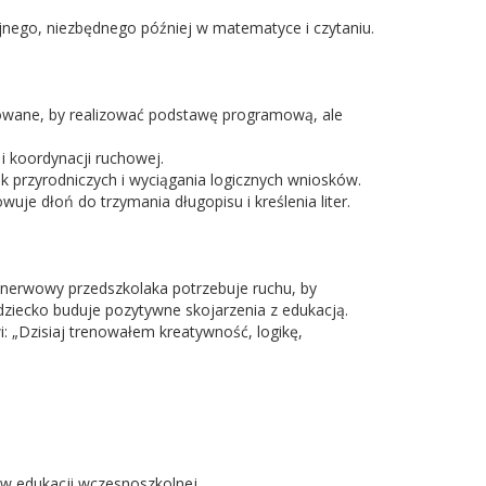
jnego, niezbędnego później w matematyce i czytaniu.
nowane, by realizować podstawę programową, ale
 i koordynacji ruchowej.
auk przyrodniczych i wyciągania logicznych wniosków.
je dłoń do trzymania długopisu i kreślenia liter.
d nerwowy przedszkolaka potrzebuje ruchu, by
 dziecko buduje pozytywne skojarzenia z edukacją.
i: „Dzisiaj trenowałem kreatywność, logikę,
 w edukacji wczesnoszkolnej