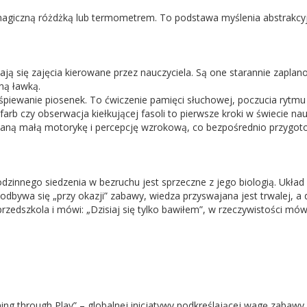
 magiczną różdżką lub termometrem. To podstawa myślenia abstrakcy
 się zajęcia kierowane przez nauczyciela. Są one starannie zapla
lną ławką.
o śpiewanie piosenek. To ćwiczenie pamięci słuchowej, poczucia rytmu
 farb czy obserwacja kiełkującej fasoli to pierwsze kroki w świecie n
waną małą motorykę i percepcję wzrokową, co bezpośrednio przygotowu
dzinnego siedzenia w bezruchu jest sprzeczne z jego biologią. Ukła
odbywa się „przy okazji” zabawy, wiedza przyswajana jest trwalej, a
rzedszkola i mówi: „Dzisiaj się tylko bawiłem”, w rzeczywistości mów
ng through Play” – globalnej inicjatywy podkreślającej wagę zabawy