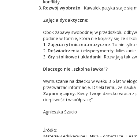
konflikty.
Rozwój wyobraźni
: Kawałek patyka staje się
Zajęcia dydaktyczne:
Obok zabawy swobodnej w przedszkolu odbywają
podane w formie, która nie kojarzy się ze szko
1.
Zajęcia rytmiczno-muzyczne
: To nie tylk
2.
Doświadczenia i eksperymenty
: Mieszanie
3.
Gry stolikowe i układanki
: Rozwijają tak z
Dlaczego nie „szkolna ławka”?
Wymuszanie na dziecku w wieku 3-6 lat wielogo
przetwarzać informacje. Dzięki temu, że nauka 
Zapamiętajmy
: Kiedy Twoje dziecko wraca z p
cierpliwość i współpracę”.
Agnieszka Szucio
Źródło:
Materiały edukacyjne UNICEF dotyczące „Learni