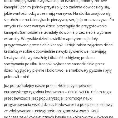
Kotki podjęły wielkie wyzwanie pod hasłem „Robimy zdrowe
kanapki”. Zanim jednak przystąpiły do zadania dowiedziały się,
jakie wartości odżywcze mają warzywa. Na stoliku znajdowały
się ułożone na talerzykach: pieczywo, ser, jaja oraz warzywa. Po
umyciu rąk oraz warzyw dzieci przystąpiły do przygotowania
kanapek. Samodzielnie układały dowolnie przez siebie wybrane
witaminy. Wszystkie dzieci z wielkim apetytem zajadały
przygotowane przez siebie kanapki. Dzięki takim zajęciom dzieci
kształcą w sobie odpowiednie nawyki żywieniowe, rozwijają
kreatywność, wyobraźnię i dbałość o higienę podczas
spożywania posiłku. Kanapki wykonane samodzielnie przez
dzieci wyglądały pięknie i kolorowo, a smakowały pysznie i były
pełne witamin!
Już po raz kolejny nasze przedszkole przystąpiło do
europejskiego tygodnia kodowania – CODE WEEK. Celem tego
przedsięwzięcia jest popularyzacja i promocja nauki
programowania wśród dzieci. Kodowanie to połączenie zabawy
ze zdobywaniem umiejętności programistycznych. Kotki
podczas zajęć dydaktycznych bawiły się kolorowymi kubkami na