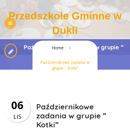
Przedszkole Gminne w
Dukli
Październikowe zadania w grupie ”
NASZE PRZEDSZKOLE
REKRUTACJA
Home
Kotki”
PEDAGOGIZACJA RODZICÓW
DLA RODZICÓW
Październikowe zadania w
grupie ” Kotki”
REGULAMINY
KONTAKT
BIP
RODO
DOSTĘPNOŚĆ
06
Październikowe
zadania w grupie ”
LIS
Kotki”