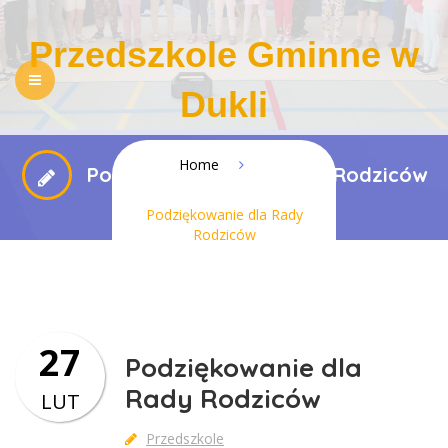
Przedszkole Gminne w
Dukli
NASZE PRZEDSZKOLE
REKRUTACJA
Home
Podziękowanie dla Rady Rodziców
PEDAGOGIZACJA RODZICÓW
DLA RODZICÓW
Podziękowanie dla Rady
Rodziców
REGULAMINY
KONTAKT
BIP
RODO
DOSTĘPNOŚĆ
27
Podziękowanie dla
Rady Rodziców
LUT
Przedszkole