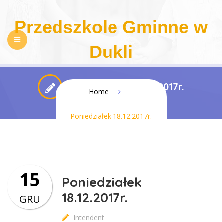
Przedszkole Gminne w
Dukli
NASZE PRZEDSZKOLE
REKRUTACJA
Poniedziałek 18.12.2017r.
Home
PEDAGOGIZACJA RODZICÓW
DLA RODZICÓW
Poniedziałek 18.12.2017r.
REGULAMINY
KONTAKT
BIP
RODO
DOSTĘPNOŚĆ
15
Poniedziałek
18.12.2017r.
GRU
Intendent