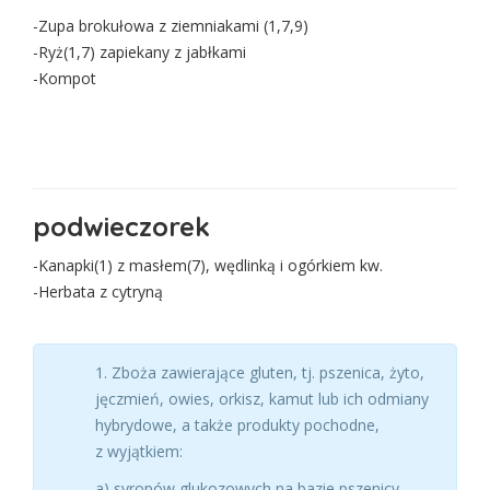
-Zupa brokułowa z ziemniakami (1,7,9)
-Ryż(1,7) zapiekany z jabłkami
-Kompot
podwieczorek
-Kanapki(1) z masłem(7), wędlinką i ogórkiem kw.
-Herbata z cytryną
1. Zboża zawierające gluten, tj. pszenica, żyto,
jęczmień, owies, orkisz, kamut lub ich odmiany
hybrydowe, a także produkty pochodne,
z wyjątkiem:
a) syropów glukozowych na bazie pszenicy