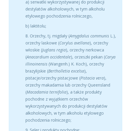
a) serwatki wykorzystywanej do produkcji
destylatów alkoholowych, w tym alkoholu
etylowego pochodzenia rolniczego,
b) laktitolu;
8. Orzechy, tj. migdały (
Amygdalus communis
L.),
orzechy laskowe (
Corylus avellana
), orzechy
włoskie (
Juglans regia
), orzechy nerkowca
(
Anacardium occidentale
), orzeszki pekan (
Carya
illinoinensis
(Wangenh.) K. Koch), orzechy
brazylijskie (
Bertholletia excelsa
),
pistacje/orzechy pistacjowe (
Pistacia vera
),
orzechy makadamia lub orzechy Queensland
(
Macadamia ternifolia
), a także produkty
pochodne z wyjątkiem orzechów
wykorzystywanych do produkcji destylatów
alkoholowych, w tym alkoholu etylowego
pochodzenia rolniczego;
9. Seler i produkty pochodne;