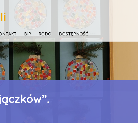
li
ONTAKT
BIP
RODO
DOSTĘPNOŚĆ
jączków”.