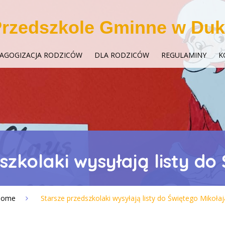
rzedszkole Gminne w Duk
AGOGIZACJA RODZICÓW
DLA RODZICÓW
REGULAMINY
K
szkolaki wysyłają listy do
Home
Starsze przedszkolaki wysyłają listy do Świętego Mikołaj