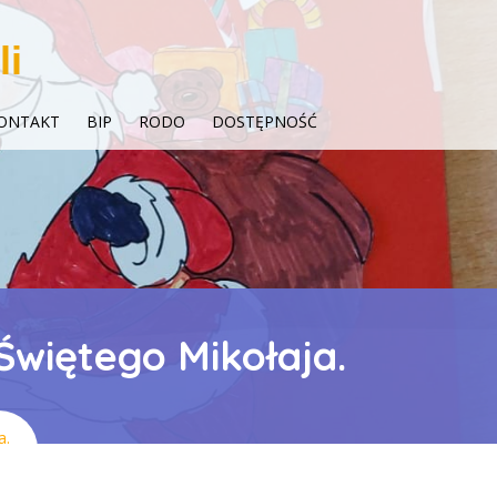
li
ONTAKT
BIP
RODO
DOSTĘPNOŚĆ
 Świętego Mikołaja.
a.