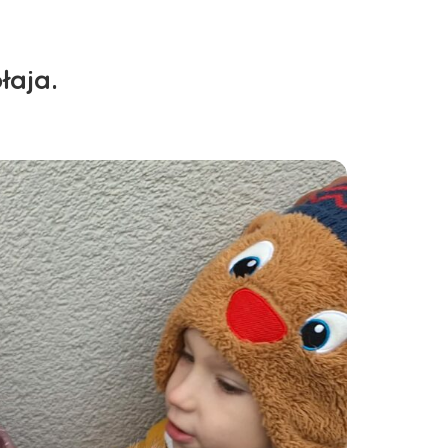
łaja.