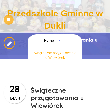
Przedszkole Gminne w
Dukli
NASZE PRZEDSZKOLE
Świąteczne przygotowania u
REKRUTACJA
Home
Wiewiórek
PEDAGOGIZACJA RODZICÓW
DLA RODZICÓW
Świąteczne przygotowania
u Wiewiórek
REGULAMINY
KONTAKT
BIP
RODO
DOSTĘPNOŚĆ
28
Świąteczne
przygotowania u
MAR
Wiewiórek