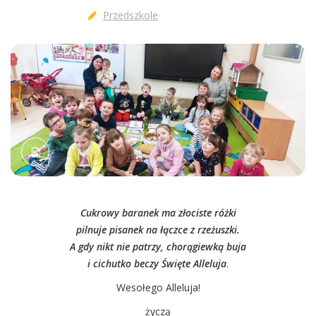
Przedszkole
Cukrowy baranek ma złociste różki
pilnuje pisanek na łączce z rzeżuszki.
A gdy nikt nie patrzy, chorągiewką buja
i cichutko beczy Święte Alleluja
.
Wesołego Alleluja!
życzą