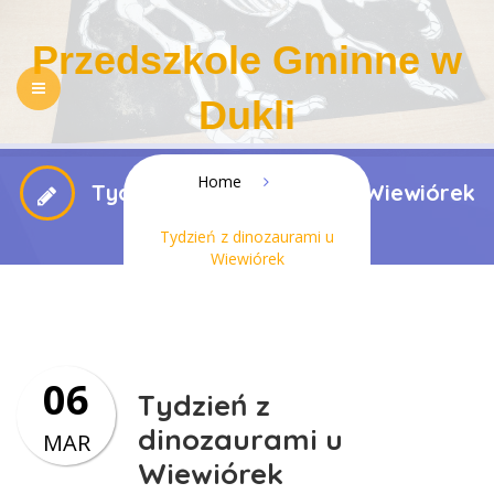
Przedszkole Gminne w
Dukli
NASZE PRZEDSZKOLE
REKRUTACJA
Home
Tydzień z dinozaurami u Wiewiórek
PEDAGOGIZACJA RODZICÓW
DLA RODZICÓW
Tydzień z dinozaurami u
Wiewiórek
REGULAMINY
KONTAKT
BIP
RODO
DOSTĘPNOŚĆ
06
Tydzień z
dinozaurami u
MAR
Wiewiórek