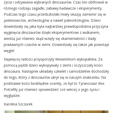
życia i odżywiania wybranych dinozaurów. Czas ten obfitował w
różnego rodzaju zagadki, zabawy badawcze i eksperymenty.
Podczas tego czasu przedszkolaki miały okazję zamienić się w
jaskiniowców, archeologów a nawet paleontologów. Dzieci
dowiedziały się jaka była najbardziej prawdopodobna przyczyna
wyginięcia dinozaurów dzięki eksperymentowi z wulkanem,
wiedzą już również skąd wzięły się skamieniałości i ślady
pradawnych czasów w ziemi. Dowiedziały się także jak powstaje
węgiel.
Najwięcej radości przysporzyły Wiewiórkom wykopaliska. Za
pomocą pędzli dzieci wykopywały z ziemi i oczyszczały kości
dinozaura. Następnie układały szkielet i samodzielnie dochodziły
do tego, który z dinozaurów ukrył się w naszym znalezisku. Na
podstawie kości bezbłędnie oceniły, że był to Tyranozaur Rex.
Potrafiły już również opowiedzieć coś wiecej o jego życiu i
wyglądzie.
Karolina Szczurek