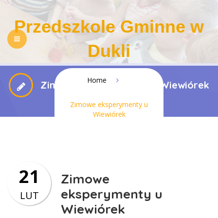
Przedszkole Gminne w
Dukli
NASZE PRZEDSZKOLE
REKRUTACJA
Home
Zimowe eksperymenty u Wiewiórek
PEDAGOGIZACJA RODZICÓW
DLA RODZICÓW
Zimowe eksperymenty u
Wiewiórek
REGULAMINY
KONTAKT
BIP
RODO
DOSTĘPNOŚĆ
21
Zimowe
eksperymenty u
LUT
Wiewiórek